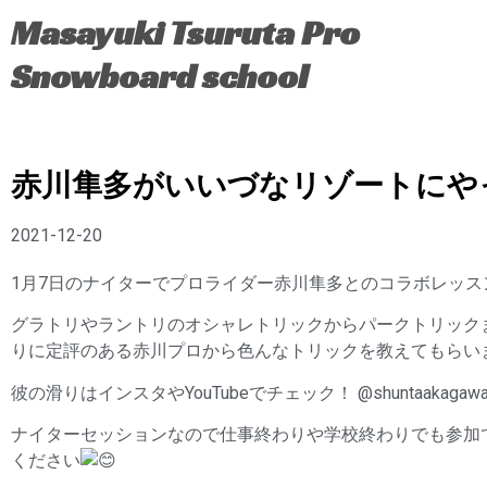
Masayuki Tsuruta Pro
Snowboard school
赤川隼多がいいづなリゾートにや
2021-12-20
1月7日のナイターでプロライダー赤川隼多とのコラボレッス
グラトリやラントリのオシャレトリックからパークトリック
りに定評のある赤川プロから色んなトリックを教えてもらい
彼の滑りはインスタやYouTubeでチェック！ @shuntaakagaw
ナイターセッションなので仕事終わりや学校終わりでも参加
ください